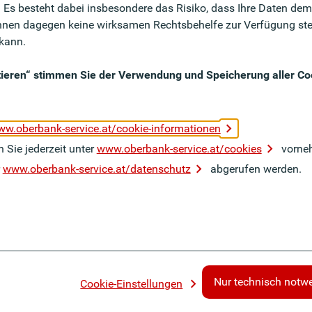
Es besteht dabei insbesondere das Risiko, dass Ihre Daten dem Z
nen dagegen keine wirksamen Rechtsbehelfe zur Verfügung ste
 kann.
ptieren“ stimmen Sie der Verwendung und Speicherung aller Coo
en werden regelmäßig durch die Oberbank Service GmbH
w.oberbank-service.at/cookie-informationen
ammen aus verlässlichen Quellen, die Weitergabe erfolgt jedoch
 Sie jederzeit unter
www.oberbank-service.at/cookies
vorne
e Oberbank Service GmbH keine Haftung oder Garantie für die
r
www.oberbank-service.at/datenschutz
abgerufen werden.
ndigkeit von Informationen auf anderen Webseiten, auf die mittel
s verlässlichen Quellen, die Weitergabe erfolgt jedoch ohne
Nur technisch notw
Cookie-Einstellungen