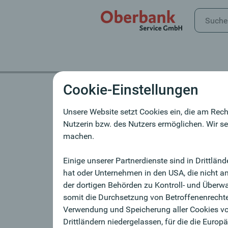
Cookie-Einstellungen
Impressum
Unsere Website setzt Cookies ein, die am Rech
Nutzerin bzw. des Nutzers ermöglichen. Wir se
machen.
Impressum
Einige unserer Partnerdienste sind in Drittlä
hat oder Unternehmen in den USA, die nicht a
Oberbank Service GmbH
der dortigen Behörden zu Kontroll- und Über
Untere Donaulände 28
somit die Durchsetzung von Betroffenenrechte 
A-4020 Linz
Verwendung und Speicherung aller Cookies von
Drittländern niedergelassen, für die die Eur
Geschäftsführer