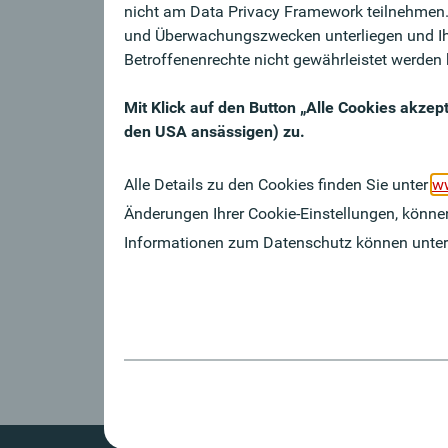
nicht am Data Privacy Framework teilnehmen. 
Mag. Brigitte Haider, MBA
und Überwachungszwecken unterliegen und Ih
DI Silvio Schedenig
Betroffenenrechte nicht gewährleistet werden
Beteiligungen
Mit Klick auf den Button „Alle Cookies akze
100 % Tochter der Oberbank AG
den USA ansässigen) zu.
Rechtliche Hinweise
Alle Details zu den Cookies finden Sie unter
Die Informationen auf den Webseit
ww
aktualisiert. Alle Informationen st
Änderungen Ihrer Cookie-Einstellungen, können
ohne Gewähr. Weiters übernimmt di
Informationen zum Datenschutz können unte
Aktualität, Richtigkeit oder Vollstä
Hyperlink verwiesen wird.
Sämtliche Informationen stammen au
Gewähr.