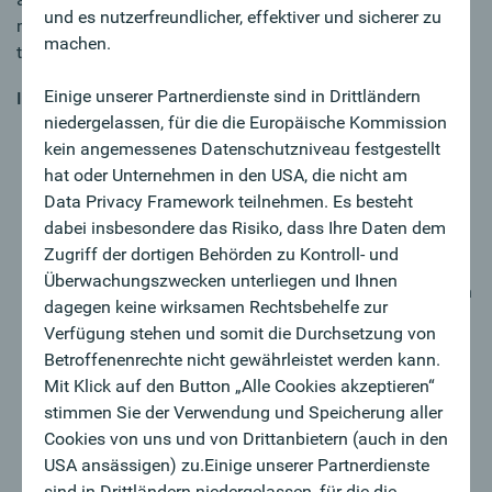
und es nutzerfreundlicher, effektiver und sicherer zu
möchten künftig gehobene Firmenkund:innen in einer
machen.
traditionsreichen doch fortschrittlichen Bank betreuen?
Einige unserer Partnerdienste sind in Drittländern
IN DETAIL
niedergelassen, für die die Europäische Kommission
Sie sind Relationship-Manager:in für unsere
kein angemessenes Datenschutzniveau festgestellt
Firmenkund:innen im Zielsegment KMU und
hat oder Unternehmen in den USA, die nicht am
Corporates
Data Privacy Framework teilnehmen. Es besteht
Sie sind zuständig für alle Finanzierungsfragen sowie
dabei insbesondere das Risiko, dass Ihre Daten dem
das Passiv- und Dienstleistungsgeschäft
Zugriff der dortigen Behörden zu Kontroll- und
Sie gewinnen auf kreative Art Neukund:innen, gerne
Überwachungszwecken unterliegen und Ihnen
auch mithilfe unserer erprobten Akquisitionsstrategien
dagegen keine wirksamen Rechtsbehelfe zur
Durch Erkennen von Cross-Selling-Potentialen
Verfügung stehen und somit die Durchsetzung von
forcieren Sie den Verkauf
Betroffenenrechte nicht gewährleistet werden kann.
Im Sinne einer individuellen Begleitung haben Sie die
Mit Klick auf den Button „Alle Cookies akzeptieren“
wirtschaftliche Situation von Neu- und
stimmen Sie der Verwendung und Speicherung aller
Bestandskund:innen im Auge
Cookies von uns und von Drittanbietern (auch in den
Sie repräsentieren die Oberbank nach außen, pflegen
USA ansässigen) zu.Einige unserer Partnerdienste
aktiv Ihr Netzwerk und beobachten laufend den
sind in Drittländern niedergelassen, für die die