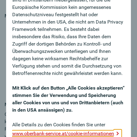
regionalen Markt
Europäische Kommission kein angemessenes
Datenschutzniveau festgestellt hat oder
MY CHALLENGE
Unternehmen in den USA, die nicht am Data Privacy
Sie verfügen über eine abgeschlossene
Framework teilnehmen. Es besteht dabei
Bankausbildung sowie mehrjährige Berufserfahrung
insbesondere das Risiko, dass Ihre Daten dem
im Firmenkundengeschäft einer Bank
Zugriff der dortigen Behörden zu Kontroll- und
Sie sind ein kommunikationsstarker Verkaufsprofi mit
Überwachungszwecken unterliegen und Ihnen
Überzeugungskraft
dagegen keine wirksamen Rechtsbehelfe zur
Engagement, Zielorientierung, Teamgeist und
Verfügung stehen und somit die Durchsetzung von
Diplomatie sind für Sie keine Fremdworte
Betroffenenrechte nicht gewährleistet werden kann.
Durch Ihre regionale Verbundenheit verfügen Sie über
ein eigenes Netzwerk zum Aufbau von
Mit Klick auf den Button „Alle Cookies akzeptieren“
Kundenbeziehungen und kennen Ihr Einzugsgebiet
stimmen Sie der Verwendung und Speicherung
aller Cookies von uns und von Drittanbietern (auch
MY FUTURE
in den USA ansässigen) zu.
Oberbank ist anders, weil wir als unabhängige,
kundennahe, erfolgreiche Regionalbank im gehobenen
Alle Details zu den Cookies finden Sie unter
Firmenkundensegment kontinuierlich wachsen. Damit
www.oberbank-service.at/cookie-informationen
wachsen auch die Chancen für unsere Mitarbeiter:innen,