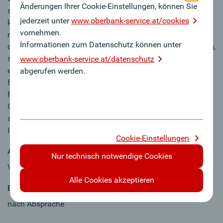
Änderungen Ihrer Cookie-Einstellungen, können Sie
sich beruflich und persönlich weiterzuentwickeln. Hier
jederzeit unter
www.oberbank-service.at/cookies
können Sie unsere Erfolgsgeschichte mit Ihren Ideen selbst
vornehmen.
mitgestalten. Die Oberbank bietet Ihnen nicht nur eine über
Informationen zum Datenschutz können unter
den Tarifvertrag privater Banken hinausgehende Vergütung,
sondern auch zahlreiche attraktive Benefits, wie unsere
www.oberbank-service.at/datenschutz
einzigartige Aktienbeteiligung, betriebliche Altersvorsorge,
abgerufen werden.
flexible Arbeitszeitgestaltung, Essensbons, bankeigene
Ferienwohnungen für Ihren Urlaub und umfassende
Gesundheitsangebote für Körper & Geist. Auch Sie sind
anders, weil…? Dann reden wir darüber - wir freuen uns auf
Ihre Bewerbung.
Cookie-Einstellungen
Arbeitszeit
Nur technisch notwendige Cookies
Vollzeit
Alle Cookies akzeptieren
Eintrittsdatum
nach Absprache