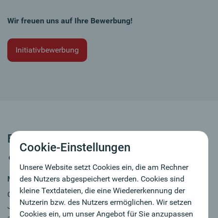
Wir freuen uns auf Ihre Bewerbung!
Initiativbewerbung
Berater:in Firmenkunden (w/m/d)
Cookie-Einstellungen
Köln
Unsere Website setzt Cookies ein, die am Rechner
MY JOB
des Nutzers abgespeichert werden. Cookies sind
kleine Textdateien, die eine Wiedererkennung der
Oberbank. Gegründet 1869 in Österreich. Seit über 30
Nutzerin bzw. des Nutzers ermöglichen. Wir setzen
Jahren in Deutschland auf Wachstumskurs. Seit 3 Jahren
Cookies ein, um unser Angebot für Sie anzupassen
auch in der Heimat des Doms und des Karnevals - Sie