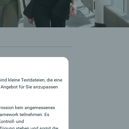
 und weitere Informationen:
ke Knorr
nd kleine Textdateien, die eine
9 911 / 723 67 - 16
r Angebot für Sie anzupassen
ne-Bewerbung
ommission kein angemessenes
Framework teilnehmen. Es
ontroll- und
fügung stehen und somit die