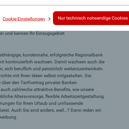
arker Verkaufsprofi mit Überzeugungskraft
Teamgeist und Diplomatie sind für Sie keine
Nur technisch notwendige Cookies
Cookie-Einstellungen
nheit verfügen Sie über ein eigenes Netzwerk zum
 und kennen Ihr Einzugsgebiet
unabhängige, kundennahe, erfolgreiche Regionalbank
 kontinuierlich wachsen. Damit wachsen auch die
n, sich beruflich und persönlich weiterzuentwickeln.
ichte mit Ihren Ideen selbst mitgestalten. Die
e über den Tarifvertrag privater Banken
uch zahlreiche attraktive Benefits, wie unsere
ebliche Altersvorsorge, flexible Arbeitszeitgestaltung,
nungen für Ihren Urlaub und umfassende
eist. Auch Sie sind anders, weil…? Dann reden wir
ewerbung.