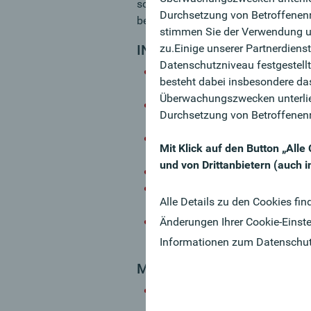
sowie eine unübertroffene Lebensqu
Durchsetzung von Betroffenenre
betreuen? Dann lernen Sie unser 
stimmen Sie der Verwendung un
zu.Einige unserer Partnerdiens
IN DETAIL
Datenschutzniveau festgestell
Sie sind Relationship-Manager
besteht dabei insbesondere das
und Corporates
Überwachungszwecken unterlie
Sie sind zuständig für alle Fi
Durchsetzung von Betroffenenr
Dienstleistungsgeschäft
Sie gewinnen auf kreative Art 
Mit Klick auf den Button „All
Akquisitionsstrategien
und von Drittanbietern (auch 
Durch Erkennen von Cross-Selli
Im Sinne einer individuellen Be
Alle Details zu den Cookies fin
Neu- und Bestandskund:innen
Änderungen Ihrer Cookie-Einste
Sie repräsentieren die Oberban
beobachten laufend den regio
Informationen zum Datenschu
MY CHALLENGE
Sie verfügen über eine abges
Berufserfahrung im Firmenkun