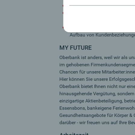
Sie sind ein kommunikationsst
Engagement, Zielorientierung, 
Fremdworte
Durch Ihre regionale Verbunde
Aufbau von Kundenbeziehungen
MY FUTURE
Oberbank ist anders, weil wir als 
im gehobenen Firmenkundensegment
Chancen für unsere Mitarbeiter:inne
Hier können Sie unsere Erfolgsgesch
Oberbank bietet Ihnen nicht nur ein
hinausgehende Vergütung, sondern a
einzigartige Aktienbeteiligung, betri
Essensbons, bankeigene Ferienwoh
Gesundheitsangebote für Körper & G
darüber - wir freuen uns auf Ihre B