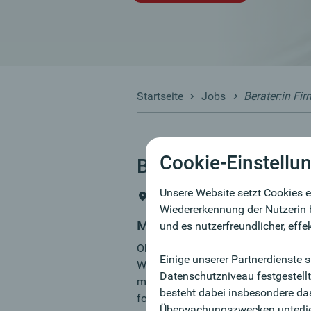
Startseite
Jobs
Berater:in F
Cookie-Einstellu
Berater:in Firmenk
Unsere Website setzt Cookies e
Potsdam
Wiedererkennung der Nutzerin 
MY JOB
und es nutzerfreundlicher, effe
Oberbank. Gegründet 1869 in Österr
Einige unserer Partnerdienste 
Wachstumskurs und auch in Potsda
Datenschutzniveau festgestell
möchten künftig gehobene Firmenkun
besteht dabei insbesondere das
fortschrittlichen Bank in einer Stadt
Überwachungszwecken unterlie