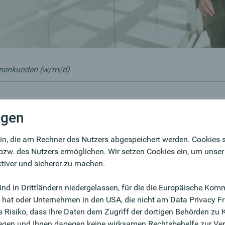
irmenkunden (w/m/d)
ngen
unden (w/m/d)
Kontakt
Marei
in, die am Rechner des Nutzers abgespeichert werden. Cookies si
+4
bzw. des Nutzers ermöglichen. Wir setzen Cookies ein, um unse
ktiver und sicherer zu machen.
Onli
eich. Seit über 30 Jahren in Deutschland auf
sind in Drittländern niedergelassen, für die die Europäische K
m möchten wir mit Ihnen weiter wachsen! Sie
t hat oder Unternehmen in den USA, die nicht am Data Privacy 
d:innen in einer traditionsreichen und doch
 Risiko, dass Ihre Daten dem Zugriff der dortigen Behörden zu K
, in der zukunftsorientierte Wissenschaft und Kultur,
gen und Ihnen dagegen keine wirksamen Rechtsbehelfe zur Ver