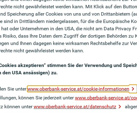
alität vor den Toren Berlins zusammen treffen,
chte nicht gewährleistet werden kann. Mit Klick auf den Button
dynamisches Team in POTSDAM kennen!
d Speicherung aller Cookies von uns und von Drittanbietern (
te sind in Drittländern niedergelassen, für die die Europäisch
t hat oder Unternehmen in den USA, die nicht am Data Privacy 
:in für unsere Firmenkund:innen im Zielsegment KMU
 Risiko, dass Ihre Daten dem Zugriff der dortigen Behörden zu K
gen und Ihnen dagegen keine wirksamen Rechtsbehelfe zur Ver
nanzierungsfragen sowie das Passiv- und
echte nicht gewährleistet werden kann.
Neukund:innen, gerne auch mithilfe unserer erprobten
e Cookies akzeptieren“ stimmen Sie der Verwendung und Speic
in den USA ansässigen) zu.
ng-Potentialen forcieren Sie den Verkauf
gleitung haben Sie die wirtschaftliche Situation von
den Sie unter
www.oberbank-service.at/cookie-informationen
 im Auge
llungen, können Sie jederzeit unter
www.oberbank-service.at/co
k nach außen, pflegen aktiv Ihr Netzwerk und
nalen Markt
tz können unter
www.oberbank-service.at/datenschutz
abger
chlossene Bankausbildung sowie mehrjährige
dengeschäft einer Bank