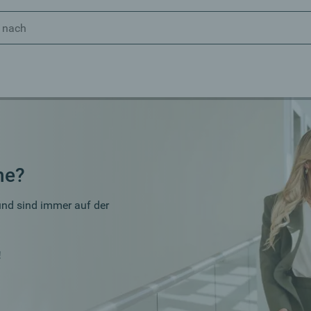
he?
und sind immer auf der
!