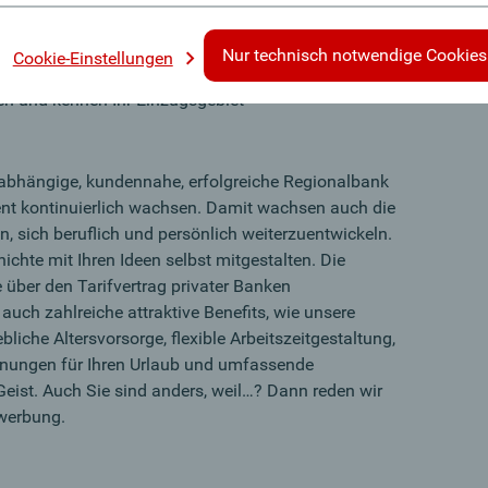
Teamgeist und Diplomatie sind für Sie keine
Nur technisch notwendige Cookies
Cookie-Einstellungen
nheit verfügen Sie über ein eigenes Netzwerk zum
 und kennen Ihr Einzugsgebiet
unabhängige, kundennahe, erfolgreiche Regionalbank
 kontinuierlich wachsen. Damit wachsen auch die
n, sich beruflich und persönlich weiterzuentwickeln.
ichte mit Ihren Ideen selbst mitgestalten. Die
e über den Tarifvertrag privater Banken
uch zahlreiche attraktive Benefits, wie unsere
ebliche Altersvorsorge, flexible Arbeitszeitgestaltung,
nungen für Ihren Urlaub und umfassende
eist. Auch Sie sind anders, weil…? Dann reden wir
ewerbung.