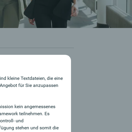
 und weitere Informationen:
d kleine Textdateien, die eine
ke Knorr
 Angebot für Sie anzupassen
9 911 / 723 67 - 16
ne-Bewerbung
ommission kein angemessenes
ramework teilnehmen. Es
ontroll- und
fügung stehen und somit die