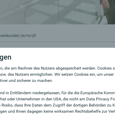
irmenkunden (w/m/d)
ngen
unden (w/m/d)
Kontakt
n, die am Rechner des Nutzers abgespeichert werden. Cookies sin
Marei
zw. des Nutzers ermöglichen. Wir setzen Cookies ein, um unser
+4
ktiver und sicherer zu machen.
Onli
eich. Seit über 30 Jahren in Deutschland auf
sind in Drittländern niedergelassen, für die die Europäische K
g gehobene Firmenkund:innen in einer
 hat oder Unternehmen in den USA, die nicht am Data Privacy F
ittlichen Bank betreuen? Dann lassen Sie sich von
 Risiko, dass Ihre Daten dem Zugriff der dortigen Behörden zu K
itgeber überzeugen und sichern Sie sich den Einstieg
gen und Ihnen dagegen keine wirksamen Rechtsbehelfe zur Ver