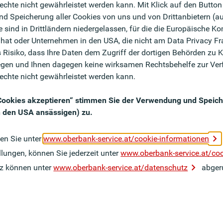
ale in Bamberg.
chte nicht gewährleistet werden kann. Mit Klick auf den Button 
d Speicherung aller Cookies von uns und von Drittanbietern (a
te sind in Drittländern niedergelassen, für die die Europäisch
:in für unsere Firmenkund:innen im Zielsegment KMU
 hat oder Unternehmen in den USA, die nicht am Data Privacy F
 Risiko, dass Ihre Daten dem Zugriff der dortigen Behörden zu K
nanzierungsfragen sowie das Passiv- und
gen und Ihnen dagegen keine wirksamen Rechtsbehelfe zur Ver
echte nicht gewährleistet werden kann.
Neukund:innen, gerne auch mithilfe unserer erprobten
e Cookies akzeptieren“ stimmen Sie der Verwendung und Speich
ng-Potentialen forcieren Sie den Verkauf
in den USA ansässigen) zu.
gleitung haben Sie die wirtschaftliche Situation von
 im Auge
den Sie unter
www.oberbank-service.at/cookie-informationen
k nach außen, pflegen aktiv Ihr Netzwerk und
llungen, können Sie jederzeit unter
www.oberbank-service.at/co
nalen Markt
z können unter
www.oberbank-service.at/datenschutz
abger
chlossene Bankausbildung sowie mehrjährige
dengeschäft einer Bank
arker Verkaufsprofi mit Überzeugungskraft