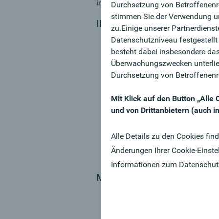
in eine tolle Karriere in unserer Fili
Durchsetzung von Betroffenenre
stimmen Sie der Verwendung un
IN DETAIL
zu.Einige unserer Partnerdiens
Sie sind Relationship-Manager
Datenschutzniveau festgestellt
und Corporates
besteht dabei insbesondere das
Sie sind zuständig für alle Fi
Überwachungszwecken unterlie
Dienstleistungsgeschäft
Durchsetzung von Betroffenenr
Sie gewinnen auf kreative Art 
Akquisitionsstrategien
Mit Klick auf den Button „All
Durch Erkennen von Cross-Selli
und von Drittanbietern (auch 
Im Sinne einer individuellen Be
Neu- und Bestandskund:innen
Alle Details zu den Cookies fin
Sie repräsentieren die Oberban
Änderungen Ihrer Cookie-Einste
beobachten laufend den regio
Informationen zum Datenschut
MY CHALLENGE
Sie verfügen über eine abges
Berufserfahrung im Firmenkun
Sie sind ein kommunikationsst