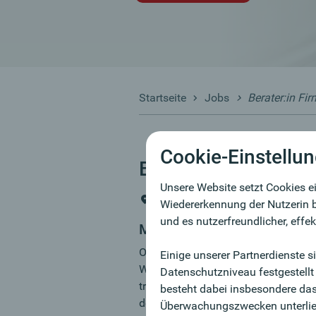
Startseite
Jobs
Berater:in F
Cookie-Einstellu
Berater:in Firmenk
Unsere Website setzt Cookies ei
Bamberg
Wiedererkennung der Nutzerin b
und es nutzerfreundlicher, effe
MY JOB
Oberbank. Gegründet 1869 in Österr
Einige unserer Partnerdienste 
Wachstumskurs. Sie möchten künfti
Datenschutzniveau festgestellt
traditionsreichen und doch fortschr
besteht dabei insbesondere das
den Vorzügen der Oberbank als Arbe
Überwachungszwecken unterlie