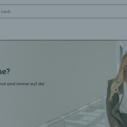
he?
und sind immer auf der
!