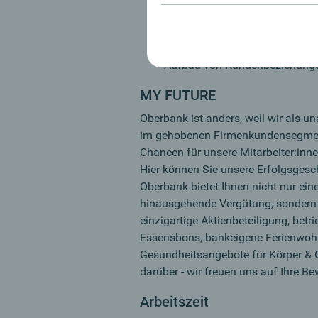
Engagement, Zielorientierung, 
Fremdworte
Durch Ihre regionale Verbunde
Aufbau von Kundenbeziehungen
MY FUTURE
Oberbank ist anders, weil wir als 
im gehobenen Firmenkundensegment
Chancen für unsere Mitarbeiter:inne
Hier können Sie unsere Erfolgsgesch
Oberbank bietet Ihnen nicht nur ein
hinausgehende Vergütung, sondern a
einzigartige Aktienbeteiligung, betri
Essensbons, bankeigene Ferienwoh
Gesundheitsangebote für Körper & G
darüber - wir freuen uns auf Ihre B
Arbeitszeit