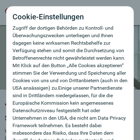
hat oder Unternehmen in den USA, die nicht am
Data Privacy Framework teilnehmen. Es besteht
Cookie-Einstellungen
dabei insbesondere das Risiko, dass Ihre Daten dem
Zugriff der dortigen Behörden zu Kontroll- und
Überwachungszwecken unterliegen und Ihnen
dagegen keine wirksamen Rechtsbehelfe zur
Verfügung stehen und somit die Durchsetzung von
Betroffenenrechte nicht gewährleistet werden kann.
Mit Klick auf den Button „Alle Cookies akzeptieren“
stimmen Sie der Verwendung und Speicherung aller
Cookies von uns und von Drittanbietern (auch in den
USA ansässigen) zu.Einige unserer Partnerdienste
sind in Drittländern niedergelassen, für die die
Jobbörse
Europäische Kommission kein angemessenes
Datenschutzniveau festgestellt hat oder
Sie sind auf Jobsuche?
Unternehmen in den USA, die nicht am Data Privacy
Framework teilnehmen. Es besteht dabei
Wir verstärken laufend unser Team und sind immer auf der
insbesondere das Risiko, dass Ihre Daten dem
Suche nach MitarbeiterInnen.