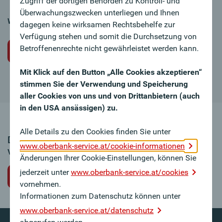
Zugriff der dortigen Behörden zu Kontroll- und
Überwachungszwecken unterliegen und Ihnen
Wir freuen uns auf Ihre Bewerbung!
dagegen keine wirksamen Rechtsbehelfe zur
Verfügung stehen und somit die Durchsetzung von
Betroffenenrechte nicht gewährleistet werden kann.
Initiativbewerbung
Mit Klick auf den Button „Alle Cookies akzeptieren“
stimmen Sie der Verwendung und Speicherung
aller Cookies von uns und von Drittanbietern (auch
in den USA ansässigen) zu.
Alle Details zu den Cookies finden Sie unter
Dieses Stellenangebot ist leider nicht mehr
www.oberbank-service.at/cookie-informationen
verfügbar.
Änderungen Ihrer Cookie-Einstellungen, können Sie
jederzeit unter
www.oberbank-service.at/cookies
zurück zur Jobübersicht
vornehmen.
Informationen zum Datenschutz können unter
www.oberbank-service.at/datenschutz