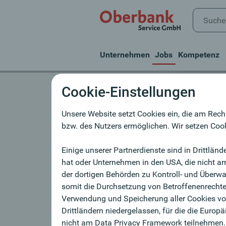
Unternehmen
Jobs
Kompetenz
Cookie-Einstellungen
Jobbörse
Unsere Website setzt Cookies ein, die am Rech
Sie sind auf Jobsuc
bzw. des Nutzers ermöglichen. Wir setzen Cook
Wir verstärken laufend unser Team 
Einige unserer Partnerdienste sind in Drittlä
Suche nach MitarbeiterInnen.
hat oder Unternehmen in den USA, die nicht a
der dortigen Behörden zu Kontroll- und Über
Wir freuen uns auf Ihre Bewerbung
somit die Durchsetzung von Betroffenenrechte 
Verwendung und Speicherung aller Cookies von
Drittländern niedergelassen, für die die Eur
Initiativbewerbung
nicht am Data Privacy Framework teilnehmen. E