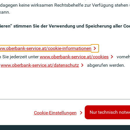
dagegen keine wirksamen Rechtsbehelfe zur Verfügung stehen 
kann.
tieren“ stimmen Sie der Verwendung und Speicherung aller Coo
 leider nicht mehr verfügbar.
w.oberbank-service.at/cookie-informationen
 Sie jederzeit unter
www.oberbank-service.at/cookies
vorne
r
www.oberbank-service.at/datenschutz
abgerufen werden.
Nur technisch notw
Cookie-Einstellungen
lowing
Cookies
Datenschutz
Barrierefreiheit