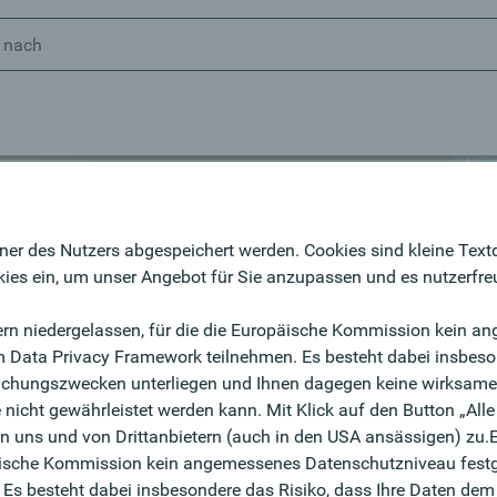
ner des Nutzers abgespeichert werden. Cookies sind kleine Text
he?
ies ein, um unser Angebot für Sie anzupassen und es nutzerfreu
und sind immer auf der
ndern niedergelassen, für die die Europäische Kommission kein 
m Data Privacy Framework teilnehmen. Es besteht dabei insbeson
wachungszwecken unterliegen und Ihnen dagegen keine wirksame
!
nicht gewährleistet werden kann. Mit Klick auf den Button „All
 uns und von Drittanbietern (auch in den USA ansässigen) zu.Ei
opäische Kommission kein angemessenes Datenschutzniveau festg
s besteht dabei insbesondere das Risiko, dass Ihre Daten dem 