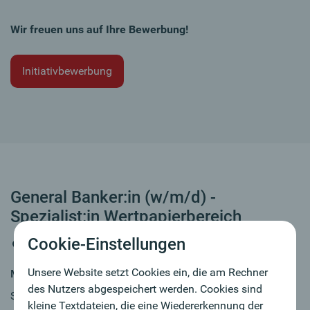
Wir freuen uns auf Ihre Bewerbung!
Initiativbewerbung
General Banker:in (w/m/d) -
Spezialist:in Wertpapierbereich
Cookie-Einstellungen
Mödling
Unsere Website setzt Cookies ein, die am Rechner
MY JOB
des Nutzers abgespeichert werden. Cookies sind
Sie haben Bankerfahrung und wollen in einem
kleine Textdateien, die eine Wiedererkennung der