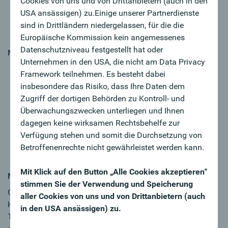
Cookies von uns und von Drittanbietern (auch in den
Lösungen
USA ansässigen) zu.Einige unserer Partnerdienste
Sie haben Lust Ihr Netzwerk zu vergrößern und eine
sind in Drittländern niedergelassen, für die die
nachhaltige Kundenbeziehung ist Ihnen wichtig
Europäische Kommission kein angemessenes
Datenschutzniveau festgestellt hat oder
MY CHALLENGE
Unternehmen in den USA, die nicht am Data Privacy
Sie verfügen über eine abgeschlossene
Framework teilnehmen. Es besteht dabei
kaufmännische Ausbildung und haben mehrjährige
insbesondere das Risiko, dass Ihre Daten dem
Berufserfahrung in der Bank- oder
Zugriff der dortigen Behörden zu Kontroll- und
Versicherungsbranche mit aktiven Kundenkontakt
Überwachungszwecken unterliegen und Ihnen
Sie handeln verkaufs-, kunden- und lösungsorientiert
dagegen keine wirksamen Rechtsbehelfe zur
Eigeninitiative und Kommunikationsstärke zeichnen
Verfügung stehen und somit die Durchsetzung von
Sie aus
Betroffenenrechte nicht gewährleistet werden kann.
Sie sind flexibel und arbeiten gerne im Team
Mit Klick auf den Button „Alle Cookies akzeptieren“
MY FUTURE
stimmen Sie der Verwendung und Speicherung
Oberbank ist anders, weil Sie Ihre Karriere selbst in der
aller Cookies von uns und von Drittanbietern (auch
Hand haben und wir Sie dabei unterstützen. Werden Sie
in den USA ansässigen) zu.
Teil des erfolgreichen Oberbank-Teams und wir arbeiten