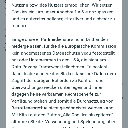
erfolgreichen, regionalen und unabhängigen Unternehmen
Nutzerin bzw. des Nutzers ermöglichen. Wir setzen
vorankommen? Es ist Zeit für was Neues? Sie suchen eine
Cookies ein, um unser Angebot für Sie anzupassen
neue Herausforderung? Unabhängig von Ihrem Werdegang
und es nutzerfreundlicher, effektiver und sicherer zu
starten Sie als General Banker:in und erhalten einen 360
machen.
Grad-Blick auf unsere Produkte. Danach entscheiden Sie in
welchem Bereich Sie sich vertiefen wollen: General-,
Einige unserer Partnerdienste sind in Drittländern
Corporate oder Private Banking oder doch in die Führung?
niedergelassen, für die die Europäische Kommission
Wir arbeiten gemeinsam an Ihrer Entwicklung!
kein angemessenes Datenschutzniveau festgestellt
hat oder Unternehmen in den USA, die nicht am
IN DETAIL
Data Privacy Framework teilnehmen. Es besteht
Durch „training on the job“ und zielgerichtete
dabei insbesondere das Risiko, dass Ihre Daten dem
Seminare erhalten Sie eine fundierte Ausbildung,
Zugriff der dortigen Behörden zu Kontroll- und
lernen unser Unternehmen kennen und setzen Akzente
Überwachungszwecken unterliegen und Ihnen
im Vertrieb
dagegen keine wirksamen Rechtsbehelfe zur
Laufende Beratung und Betreuung unserer Kund:innen
Verfügung stehen und somit die Durchsetzung von
zu Finanzthemen machen Sie zum/zur künftigen
Betroffenenrechte nicht gewährleistet werden kann.
Spezialist:in in der Finanzbranche
Mit Klick auf den Button „Alle Cookies akzeptieren“
Durch Ihre empathische Art erkennen Sie
stimmen Sie der Verwendung und Speicherung aller
Kundenbedürfnisse und kreieren individuelle