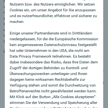
erfolgreichen, regionalen und unabhängigen Unternehmen
Nutzerin bzw. des Nutzers ermöglichen. Wir setzen
vorankommen? Es ist Zeit für was Neues? Sie suchen eine
Cookies ein, um unser Angebot für Sie anzupassen
neue Herausforderung? Unabhängig von Ihrem Werdegang
und es nutzerfreundlicher, effektiver und sicherer zu
starten Sie als General Banker:in und erhalten einen 360
machen.
Grad-Blick auf unsere Produkte. Danach entscheiden Sie in
welchem Bereich Sie sich vertiefen wollen: General-,
Einige unserer Partnerdienste sind in Drittländern
Corporate oder Private Banking oder doch in die Führung?
niedergelassen, für die die Europäische Kommission
Wir arbeiten gemeinsam an Ihrer Entwicklung!
kein angemessenes Datenschutzniveau festgestellt
hat oder Unternehmen in den USA, die nicht am
IN DETAIL
Data Privacy Framework teilnehmen. Es besteht
Durch „training on the job“ und zielgerichtete
dabei insbesondere das Risiko, dass Ihre Daten dem
Seminare erhalten Sie eine fundierte Ausbildung,
Zugriff der dortigen Behörden zu Kontroll- und
lernen unser Unternehmen kennen und setzen Akzente
Überwachungszwecken unterliegen und Ihnen
im Vertrieb
dagegen keine wirksamen Rechtsbehelfe zur
Laufende Beratung und Betreuung unserer Kund:innen
Verfügung stehen und somit die Durchsetzung von
zu Finanzthemen machen Sie zum/zur künftigen
Betroffenenrechte nicht gewährleistet werden kann.
Spezialist:in in der Finanzbranche
Mit Klick auf den Button „Alle Cookies akzeptieren“
Durch Ihre empathische Art erkennen Sie
stimmen Sie der Verwendung und Speicherung aller
Kundenbedürfnisse und kreieren individuelle