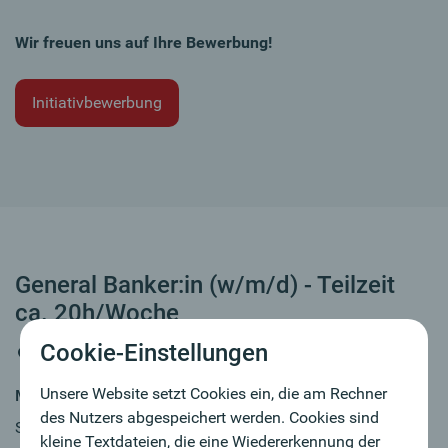
Wir freuen uns auf Ihre Bewerbung!
Initiativbewerbung
General Banker:in (w/m/d) - Teilzeit
ca. 20h/Woche
Cookie-Einstellungen
Wien - Donauspital
Unsere Website setzt Cookies ein, die am Rechner
MY JOB
des Nutzers abgespeichert werden. Cookies sind
Sie haben Bankerfahrung und wollen in einem
kleine Textdateien, die eine Wiedererkennung der