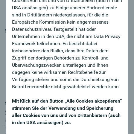
Cookies von uns und von Drittanbietern (auch in den
Lösungen
USA ansässigen) zu.Einige unserer Partnerdienste
Sie haben Lust Ihr Netzwerk zu vergrößern und eine
sind in Drittländern niedergelassen, für die die
nachhaltige Kundenbeziehung ist Ihnen wichtig
Europäische Kommission kein angemessenes
Datenschutzniveau festgestellt hat oder
MY CHALLENGE
Unternehmen in den USA, die nicht am Data Privacy
Sie verfügen über eine abgeschlossene
Framework teilnehmen. Es besteht dabei
kaufmännische Ausbildung und haben mehrjährige
insbesondere das Risiko, dass Ihre Daten dem
Berufserfahrung in der Bank- oder
Zugriff der dortigen Behörden zu Kontroll- und
Versicherungsbranche mit aktiven Kundenkontakt
Überwachungszwecken unterliegen und Ihnen
Sie handeln verkaufs-, kunden- und lösungsorientiert
dagegen keine wirksamen Rechtsbehelfe zur
Eigeninitiative und Kommunikationsstärke zeichnen
Verfügung stehen und somit die Durchsetzung von
Sie aus
Betroffenenrechte nicht gewährleistet werden kann.
Sie sind flexibel und arbeiten gerne im Team
Mit Klick auf den Button „Alle Cookies akzeptieren“
MY FUTURE
stimmen Sie der Verwendung und Speicherung
Oberbank ist anders, weil Sie Ihre Karriere selbst in der
aller Cookies von uns und von Drittanbietern (auch
Hand haben und wir Sie dabei unterstützen. Werden Sie
in den USA ansässigen) zu.
Teil des erfolgreichen Oberbank-Teams und wir arbeiten