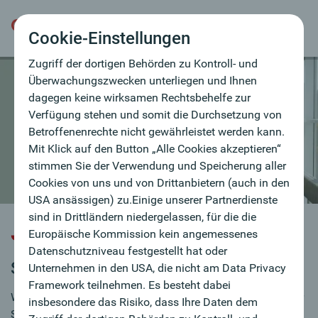
hat oder Unternehmen in den USA, die nicht am
Data Privacy Framework teilnehmen. Es besteht
Cookie-Einstellungen
dabei insbesondere das Risiko, dass Ihre Daten dem
Zugriff der dortigen Behörden zu Kontroll- und
Überwachungszwecken unterliegen und Ihnen
dagegen keine wirksamen Rechtsbehelfe zur
Verfügung stehen und somit die Durchsetzung von
Betroffenenrechte nicht gewährleistet werden kann.
Mit Klick auf den Button „Alle Cookies akzeptieren“
stimmen Sie der Verwendung und Speicherung aller
Cookies von uns und von Drittanbietern (auch in den
USA ansässigen) zu.Einige unserer Partnerdienste
sind in Drittländern niedergelassen, für die die
Jobbörse
Europäische Kommission kein angemessenes
Datenschutzniveau festgestellt hat oder
Sie sind auf Jobsuche?
Unternehmen in den USA, die nicht am Data Privacy
Framework teilnehmen. Es besteht dabei
Wir verstärken laufend unser Team und sind immer auf der
insbesondere das Risiko, dass Ihre Daten dem
Suche nach MitarbeiterInnen.