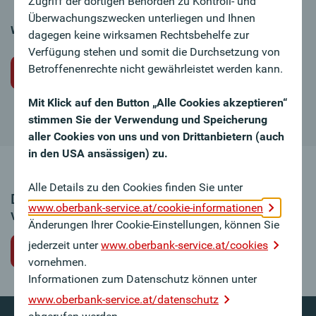
Zugriff der dortigen Behörden zu Kontroll- und
Überwachungszwecken unterliegen und Ihnen
Wir freuen uns auf Ihre Bewerbung!
dagegen keine wirksamen Rechtsbehelfe zur
Verfügung stehen und somit die Durchsetzung von
Betroffenenrechte nicht gewährleistet werden kann.
Initiativbewerbung
Mit Klick auf den Button „Alle Cookies akzeptieren“
stimmen Sie der Verwendung und Speicherung
aller Cookies von uns und von Drittanbietern (auch
in den USA ansässigen) zu.
Alle Details zu den Cookies finden Sie unter
Dieses Stellenangebot ist leider nicht mehr
www.oberbank-service.at/cookie-informationen
verfügbar.
Änderungen Ihrer Cookie-Einstellungen, können Sie
jederzeit unter
www.oberbank-service.at/cookies
zurück zur Jobübersicht
vornehmen.
Informationen zum Datenschutz können unter
www.oberbank-service.at/datenschutz