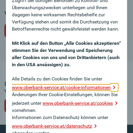
Zugriff der dortigen Behörden zu Kontroll- und
Überwachungszwecken unterliegen und Ihnen
Wir freuen uns auf Ihre Bewerbung!
dagegen keine wirksamen Rechtsbehelfe zur
Verfügung stehen und somit die Durchsetzung von
Betroffenenrechte nicht gewährleistet werden kann.
Initiativbewerbung
Mit Klick auf den Button „Alle Cookies akzeptieren“
stimmen Sie der Verwendung und Speicherung
aller Cookies von uns und von Drittanbietern (auch
in den USA ansässigen) zu.
Alle Details zu den Cookies finden Sie unter
Dieses Stellenangebot ist leider nicht mehr
www.oberbank-service.at/cookie-informationen
verfügbar.
Änderungen Ihrer Cookie-Einstellungen, können Sie
jederzeit unter
www.oberbank-service.at/cookies
zurück zur Jobübersicht
vornehmen.
Informationen zum Datenschutz können unter
www.oberbank-service.at/datenschutz