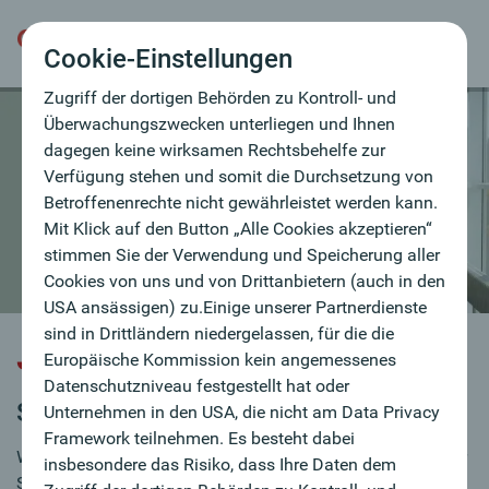
hat oder Unternehmen in den USA, die nicht am
Data Privacy Framework teilnehmen. Es besteht
Cookie-Einstellungen
dabei insbesondere das Risiko, dass Ihre Daten dem
Zugriff der dortigen Behörden zu Kontroll- und
Überwachungszwecken unterliegen und Ihnen
dagegen keine wirksamen Rechtsbehelfe zur
Verfügung stehen und somit die Durchsetzung von
Betroffenenrechte nicht gewährleistet werden kann.
Mit Klick auf den Button „Alle Cookies akzeptieren“
stimmen Sie der Verwendung und Speicherung aller
Cookies von uns und von Drittanbietern (auch in den
USA ansässigen) zu.Einige unserer Partnerdienste
sind in Drittländern niedergelassen, für die die
Jobbörse
Europäische Kommission kein angemessenes
Datenschutzniveau festgestellt hat oder
Sie sind auf Jobsuche?
Unternehmen in den USA, die nicht am Data Privacy
Framework teilnehmen. Es besteht dabei
Wir verstärken laufend unser Team und sind immer auf der
insbesondere das Risiko, dass Ihre Daten dem
Suche nach MitarbeiterInnen.