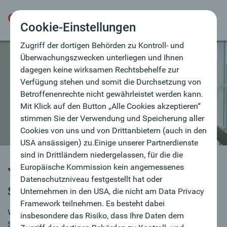
hat oder Unternehmen in den USA, die nicht am
Data Privacy Framework teilnehmen. Es besteht
Cookie-Einstellungen
dabei insbesondere das Risiko, dass Ihre Daten dem
Zugriff der dortigen Behörden zu Kontroll- und
Überwachungszwecken unterliegen und Ihnen
dagegen keine wirksamen Rechtsbehelfe zur
Verfügung stehen und somit die Durchsetzung von
Betroffenenrechte nicht gewährleistet werden kann.
Mit Klick auf den Button „Alle Cookies akzeptieren“
stimmen Sie der Verwendung und Speicherung aller
Cookies von uns und von Drittanbietern (auch in den
USA ansässigen) zu.Einige unserer Partnerdienste
sind in Drittländern niedergelassen, für die die
Jobbörse
Europäische Kommission kein angemessenes
Datenschutzniveau festgestellt hat oder
Sie sind auf Jobsuche?
Unternehmen in den USA, die nicht am Data Privacy
Framework teilnehmen. Es besteht dabei
Wir verstärken laufend unser Team und sind immer auf der
insbesondere das Risiko, dass Ihre Daten dem
Suche nach MitarbeiterInnen.