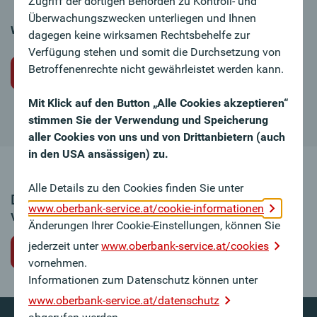
Zugriff der dortigen Behörden zu Kontroll- und
Überwachungszwecken unterliegen und Ihnen
Wir freuen uns auf Ihre Bewerbung!
dagegen keine wirksamen Rechtsbehelfe zur
Verfügung stehen und somit die Durchsetzung von
Betroffenenrechte nicht gewährleistet werden kann.
Initiativbewerbung
Mit Klick auf den Button „Alle Cookies akzeptieren“
stimmen Sie der Verwendung und Speicherung
aller Cookies von uns und von Drittanbietern (auch
in den USA ansässigen) zu.
Alle Details zu den Cookies finden Sie unter
Dieses Stellenangebot ist leider nicht mehr
www.oberbank-service.at/cookie-informationen
verfügbar.
Änderungen Ihrer Cookie-Einstellungen, können Sie
jederzeit unter
www.oberbank-service.at/cookies
zurück zur Jobübersicht
vornehmen.
Informationen zum Datenschutz können unter
www.oberbank-service.at/datenschutz