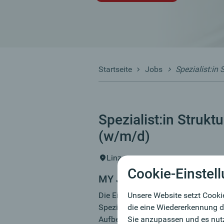
Startseite
Jobs
Spezialist:in
Spezialist:in Strukt
(w/m/d)
Linz
Cookie-Einstel
MY JOB
Unsere Website setzt Cooki
Die Einheit „Structured Finance & Sy
die eine Wiedererkennung d
Spezialeinheit für herausfordernde 
Sie anzupassen und es nutze
Aufbereitung und Realisierung komp