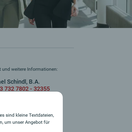
 und weitere Informationen:
el Schindl, B.A.
3 732 7802 - 32355
ne-Bewerbung
s sind kleine Textdateien,
in, um unser Angebot für