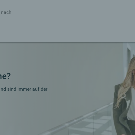
he?
und sind immer auf der
!