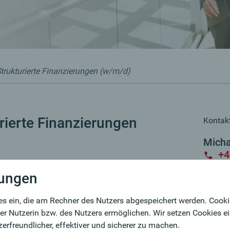
 Strukturierte Finanzierungen (w/m/d)
urierte Finanzierungen
Kontakt
Micha
+4
lungen
Onli
es ein, die am Rechner des Nutzers abgespeichert werden. Cookie
ndication“ versteht sich in der Oberbank als die
er Nutzerin bzw. des Nutzers ermöglichen. Wir setzen Cookies e
Finanzierungsprojekte. Sie sind für die Analyse,
rfreundlicher, effektiver und sicherer zu machen.
lexer Projekt- und Sonderfinanzierungen