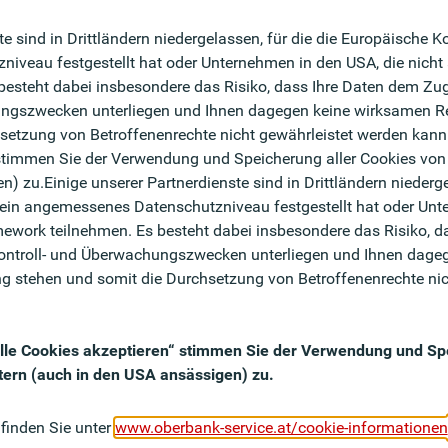
en Bereichen M&A-Transaktionen,
te sind in Drittländern niedergelassen, für die die Europäische 
nanzierungen sowie Erneuerbare Energien. In dieser
veau festgestellt hat oder Unternehmen in den USA, die nicht
als wesentlicher Sparringspartner unsere
esteht dabei insbesondere das Risiko, dass Ihre Daten dem Zug
 Umsetzung von Finanzierungslösungen. Sie
ungszwecken unterliegen und Ihnen dagegen keine wirksamen R
einsam im Team weiter und sind im Training unserer
setzung von Betroffenenrechte nicht gewährleistet werden kann.
mit einen wesentlichen Beitrag zum Erfolg der Oberbank
 stimmen Sie der Verwendung und Speicherung aller Cookies von 
) zu.Einige unserer Partnerdienste sind in Drittländern niederge
in angemessenes Datenschutzniveau festgestellt hat oder Unte
ework teilnehmen. Es besteht dabei insbesondere das Risiko, d
elle und komplexe Finanzierungsprojekte
Kontroll- und Überwachungszwecken unterliegen und Ihnen dage
bilisieren Planungsdaten sowie Projektstrategien.
g stehen und somit die Durchsetzung von Betroffenenrechte nic
nzierungsstrukturen für M&A-Transaktionen und
erstellen Angebote/Term-Sheets und verhandeln
„Alle Cookies akzeptieren“ stimmen Sie der Verwendung und Sp
tern (auch in den USA ansässigen) zu.
ungsumsetzung, einschließlich laufender
rbeit mit unseren Firmenkundenberater:innen und
 finden Sie unter
www.oberbank-service.at/cookie-informationen