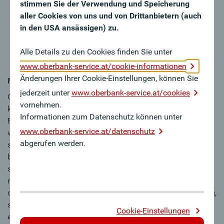
stimmen Sie der Verwendung und Speicherung
Ihr Auftreten ist kunden- und lösungsorientiert und Sie
aller Cookies von uns und von Drittanbietern (auch
gehen gerne auf Menschen zu
in den USA ansässigen) zu.
Sie haben Lust eine neue Filiale aktiv mitzugestalten
und bringen die rheinisch-westfälische Herzlichkeit
Alle Details zu den Cookies finden Sie unter
mit, die unser Team perfekt ergänzt
www.oberbank-service.at/cookie-informationen
Änderungen Ihrer Cookie-Einstellungen, können Sie
MY FUTURE
jederzeit unter
www.oberbank-service.at/cookies
Oberbank ist anders, weil wir als unabhängige,
vornehmen.
kundennahe, erfolgreiche Regionalbank im gehobenen
Informationen zum Datenschutz können unter
Firmenkundensegment kontinuierlich wachsen. Damit
www.oberbank-service.at/datenschutz
wachsen auch die Chancen für unsere Mitarbeiter:innen,
abgerufen werden.
sich beruflich und persönlich weiterzuentwickeln. Sind Sie
bereit in unserer neuen Filiale Bielefeld ab Tag 1 dabei zu
sein und unsere Erfolgsgeschichte mit Ihren Ideen selbst
mitzugestalten? Die Oberbank bietet Ihnen nicht nur eine
dem Tarifvertrag privater Banken entsprechende Vergütung,
sondern auch zahlreiche attraktive Benefits, wie unsere
Cookie-Einstellungen
einzigartige Aktienbeteiligung, betriebliche Altersvorsorge,