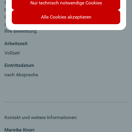
Nur technisch notwendige Cookies
flexible Arbeitszeitgestaltung, Essensbons, bankeigene
Ferienwohnungen für Ihren Urlaub und umfassende
Alle Cookies akzeptieren
Gesundheitsangebote für Körper & Geist. Auch Sie sind
anders, weil…? Dann reden wir darüber - wir freuen uns auf
Ihre Bewerbung.
Arbeitszeit
Vollzeit
Eintrittsdatum
nach Absprache
Kontakt und weitere Informationen:
Mareike Knorr