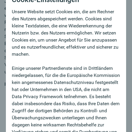
Jahren in Deutschland auf Wachstumskurs. Wir bauen
einen neuen Standort in Bielefeld von Grund auf auf - und
Unsere Website setzt Cookies ein, die am Rechner
was nützen die besten Berater:innen und die schönsten
des Nutzers abgespeichert werden. Cookies sind
Pläne ohne eine starke Hand im Hintergrund? Für unser
kleine Textdateien, die eine Wiedererkennung der
neues Team in Bielefeld suchen wir eine Persönlichkeit die
Nutzerin bzw. des Nutzers ermöglichen. Wir setzen
Struktur ins Chaos bringt und unsere Filiale repräsentiert.
Cookies ein, um unser Angebot für Sie anzupassen
Bei Ihnen laufen alle Fäden zusammen und Sie sorgen
und es nutzerfreundlicher, effektiver und sicherer zu
dafür, dass sich unsere Firmenkund:innen ab der ersten
machen.
Sekunde bestens aufgehoben fühlen und halten dem
Vertriebsteam den Rücken frei. Werden Sie das Herzstück
Einige unserer Partnerdienste sind in Drittländern
unseres neuen Standorts im Schatten der Sparrenburg!
niedergelassen, für die die Europäische Kommission
kein angemessenes Datenschutzniveau festgestellt
IN DETAIL
hat oder Unternehmen in den USA, die nicht am
Sie sind zentrale Drehscheibe zwischen Kund:innen,
Data Privacy Framework teilnehmen. Es besteht
Firmenkundenberater:innen und internen
dabei insbesondere das Risiko, dass Ihre Daten dem
Fachabteilungen (z. B. Kreditabteilung, Online-
Zugriff der dortigen Behörden zu Kontroll- und
Banking-Abteilung)
Überwachungszwecken unterliegen und Ihnen
Kompetente Betreuung und Beratung der Kunden bei
dagegen keine wirksamen Rechtsbehelfe zur
administrativen Aufgaben (z. B. zum Online-Banking
Verfügung stehen und somit die Durchsetzung von