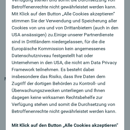
und zum Zahlungsverkehr) - per Telefon, E-Mail oder
Betroffenenrechte nicht gewährleistet werden kann.
vor Ort
Mit Klick auf den Button „Alle Cookies akzeptieren“
Kontinuierliche Aktualisierung und Pflege der
stimmen Sie der Verwendung und Speicherung aller
Kundendaten sowie Dokumentation von
Cookies von uns und von Drittanbietern (auch in den
Gesprächsergebnissen im Customer-Relationship-
USA ansässigen) zu.Einige unserer Partnerdienste
Management-System
sind in Drittländern niedergelassen, für die die
Eigenverantwortliche Vor- und Nachbereitung von
Europäische Kommission kein angemessenes
Kundenterminen sowie Koordination des Kalenders
Datenschutzniveau festgestellt hat oder
der Berater inkl. Unterstützung im Kreditprozess sowie
Unternehmen in den USA, die nicht am Data Privacy
bei Ratings
Framework teilnehmen. Es besteht dabei
insbesondere das Risiko, dass Ihre Daten dem
MY CHALLENGE
Zugriff der dortigen Behörden zu Kontroll- und
Ihre abgeschlossene Ausbildung zum/-r
Überwachungszwecken unterliegen und Ihnen
Bankkaufmann/-frau und Ihre mehrjährige
dagegen keine wirksamen Rechtsbehelfe zur
Bankerfahrung (idealerweise im Kreditgeschäft)
Verfügung stehen und somit die Durchsetzung von
qualifiziert Sie für die professionelle Unterstützung
Betroffenenrechte nicht gewährleistet werden kann.
unserer Firmenkundenberater:innen
Sie sind Kommunikationstalent, Teamplayer und
Mit Klick auf den Button „Alle Cookies akzeptieren“
haben Spaß am selbständigen Arbeiten